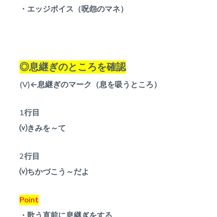
・エッジボイス（呪怨のマネ）
◎息継ぎのところを確認
(V)←息継ぎのマーク（息を吸うところ）
1行目
⒱きみを～て
2行目
⒱ちかづこう～だよ
Point
・歌う直前に息継ぎをする