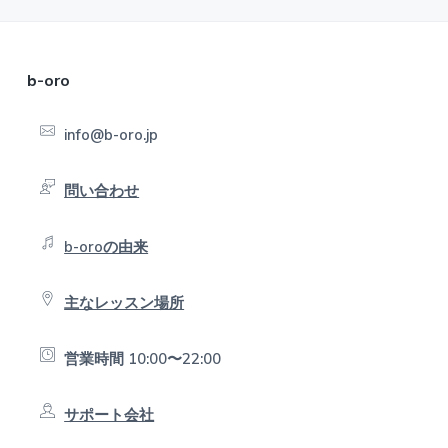
F
b-oro
o
info@b-oro.jp
o
t
問い合わせ
e
b-oroの由来
r
主なレッスン場所
営業時間 10:00〜22:00
サポート会社