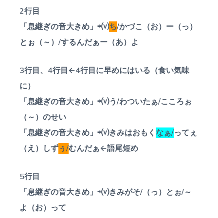
2行目
「息継ぎの音大きめ」⇨⒱
ち
/かづこ（お）ー（っ）
とぉ（～）/するんだぁー（あ）よ
3行目、4行目←4行目に早めにはいる（食い気味
に）
「息継ぎの音大きめ」⇨⒱う/わついたぁ/こころぉ
（～）のせい
「息継ぎの音大きめ」⇨⒱きみはおもく
なぁ/
ってぇ
（え）しず
ぅ/
むんだぁ←語尾短め
5行目
「息継ぎの音大きめ」⇨⒱きみがそ/（っ）とぉ/～
よ（お）って