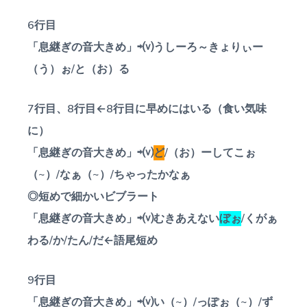
6行目
「息継ぎの音大きめ」⇨⒱うしーろ～きょりぃー
（う）ぉ/と（お）る
7行目、8行目←8行目に早めにはいる（食い気味
に）
「息継ぎの音大きめ」⇨⒱
ど
/（お）ーしてこぉ
（~）/なぁ（~）/ちゃったかなぁ
◎短めで細かいビブラート
「息継ぎの音大きめ」⇨⒱むきあえない
ぼぉ
/くがぁ
わる/か/たん/だ←語尾短め
9行目
「息継ぎの音大きめ」⇨⒱い（~）/っぽぉ（~）/ず