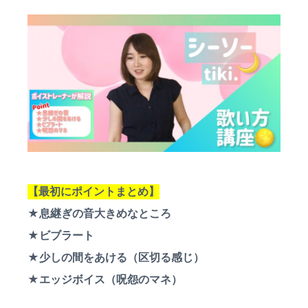
a
ス
ン
ス
ン
t
ク
♪
ー
i
対
ル
面
o
は
n
町
田
•
相
模
大
野
な
ど
【最初にポイントまとめ】
無
料
★息継ぎの音大きめなところ
体
験
★ビブラート
レ
ッ
★少しの間をあける（区切る感じ）
ス
★エッジボイス（呪怨のマネ）
ン
も