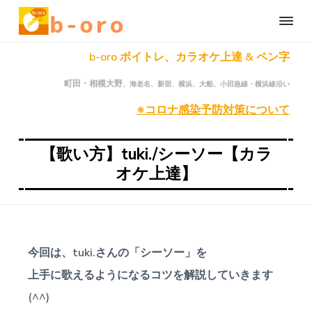
S
S
S
b
k
k
k
-
i
i
i
o
町
b-oro ボイトレ、カラオケ上達 & ペン字
r
田
p
p
p
、
o
t
t
t
相
自
町田・相模大野
、海老名、新宿、横浜、大船、小田急線・横浜線沿い
模
o
o
o
宅
大
野
で
※コロナ感染予防対策について
p
c
f
の
楽
オ
r
o
o
し
ン
く
ラ
i
n
o
【歌い方】tuki./シーソー【カラ
イ
本
m
t
t
ン
オケ上達】
格
ボ
a
e
e
オ
ー
カ
ン
r
n
r
ル
ラ
レ
y
t
イ
ッ
n
ン
ス
ン
ボ
a
今回は、
tuki.さんの「シーソー」を
・
ー
ペ
v
カ
ン
上手に歌えるようになるコツ
を解説していきます
字
ル
i
レ
(^^)
レ
ッ
g
ッ
ス