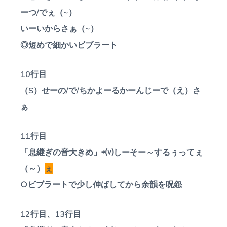
ーつ/でぇ（~）
いーいからさぁ（~）
◎短めで細かいビブラート
10行目
（S）せーの/で/ちかよーるかーんじーで（え）さ
ぁ
11行目
「息継ぎの音大きめ」⇨⒱しーそー～するぅってぇ
（～）
ぇ
○ビブラートで少し伸ばしてから余韻を呪怨
12行目、13行目