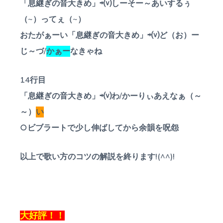
「息継ぎの音大きめ」⇨⒱しーそー～あいするぅ
（~）ってぇ（~）
おたがぁーい「息継ぎの音大きめ」⇨⒱ど（お）ー
じ～づ/
かぁー
なきゃね
14行目
「息継ぎの音大きめ」⇨⒱わ/かーりぃあえなぁ（～
～）
い
○ビブラートで少し伸ばしてから余韻を呪怨
以上で歌い方のコツの解説を終ります!(^^)!
大好評！！