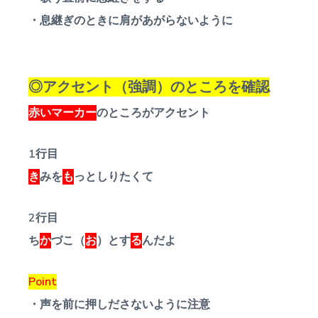
・息継ぎのときに肩があがらないように
◎アクセント（強調）のところを確認
赤いマーカー
のところがアクセント
1行目
き
みを
も
っとしりたくて
2行目
ち
か
づこ（
お
）とす
る
んだよ
Point
・声を前に押しださないように注意