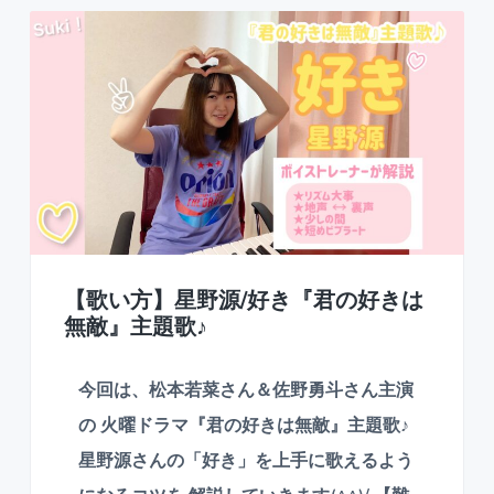
a
ス
ン
ス
ン
t
ク
♪
ー
i
対
ル
面
o
は
n
町
田
•
相
模
大
野
な
ど
【歌い方】星野源/好き『君の好きは
無
無敵』主題歌♪
料
体
験
今回は、松本若菜さん＆佐野勇斗さん主演
レ
ッ
の 火曜ドラマ『君の好きは無敵』主題歌♪
ス
ン
星野源さんの「好き」を上手に歌えるよう
も