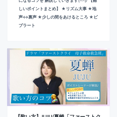
受
になるコツを 解説していきます(^^)/ 【難
付
しいポイントまとめ】 ★リズム大事 ★地
中
声↔裏声 ★少しの間をあけるところ ★ビ
ブラート
【歌い方】JUJU/夏蝉「ファーストク