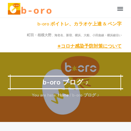
S
S
S
b
k
k
k
-
i
i
i
o
町
b-oro ボイトレ、カラオケ上達 & ペン字
r
田
p
p
p
、
o
t
t
t
相
自
町田・相模大野
、海老名、新宿、横浜、大船、小田急線・横浜線沿い
模
o
o
o
宅
大
野
で
※コロナ感染予防対策について
p
c
f
の
楽
オ
r
o
o
し
ン
く
ラ
i
n
o
イ
本
m
t
t
ン
格
ボ
a
e
e
オ
ー
b-oro ブログ ♪
カ
ン
r
n
r
ル
ラ
レ
y
t
イ
ッ
You are here:
Home
/
b-oro ブログ ♪
n
ン
ス
ン
ボ
a
・
ー
ペ
v
カ
ン
字
ル
i
レ
レ
ッ
g
ッ
ス