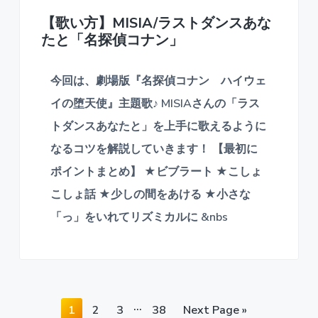
【歌い方】MISIA/ラストダンスあな
たと「名探偵コナン」
今回は、劇場版『名探偵コナン ハイウェ
イの堕天使』主題歌♪ MISIAさんの「ラス
トダンスあなたと」を上手に歌えるように
なるコツを解説していきます！ 【最初に
ポイントまとめ】 ★ビブラート ★こしょ
こしょ話 ★少しの間をあける ★小さな
「っ」をいれてリズミカルに &nbs
…
P
P
P
P
1
2
3
38
Next Page »