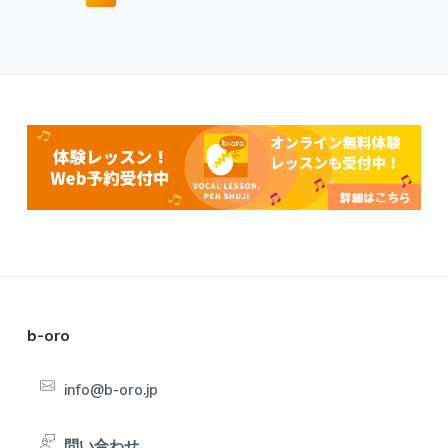
a
a
a
a
g
g
g
g
e
e
e
e
F
b-oro
o
info@b-oro.jp
o
問い合わせ