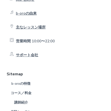
t
e
b-oroの由来
r
主なレッスン場所
営業時間 10:00〜22:00
サポート会社
Sitemap
b-oroの特徴
コース／料金
講師紹介