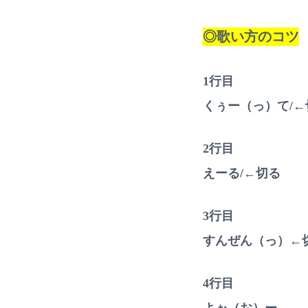
◎歌い方のコツ
1行目
くぅー（っ）て/←
2行目
えーる/←切る
3行目
すんぜん（っ）←
4行目
よぉ（お）ー