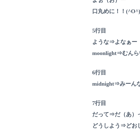
口丸めに！！(^O^
5行目
ような⇒よなぁー
moonlight⇒む
6行目
midnight⇒みー
7行目
だって⇒だ（あ）
どうしよう⇒どお