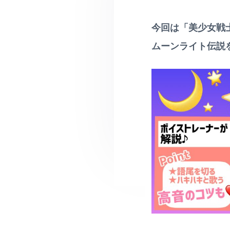
v
ー
ル
カ
レ
i
ル
ッ
レ
今回は
「美少女戦
g
ス
ッ
ン
a
ス
ムーンライト伝説
・
ン
t
ペ
♪
ン
i
対
字
面
o
レ
は
ッ
町
n
ス
田
ン
•
相
ス
模
ク
大
ー
野
ル
な
ど
無
料
体
験
レ