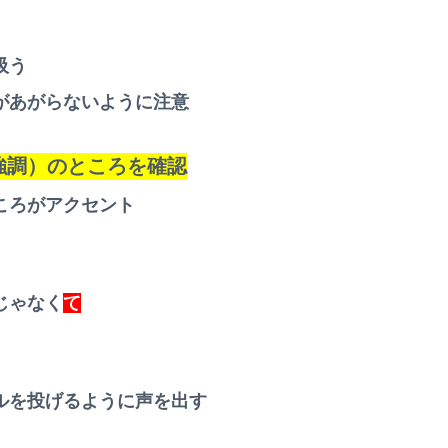
吸う
があがらないように注意
強調）のところを確認
ころがアクセント
じゃなく
て
ルを投げるように声を出す