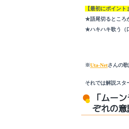
ッ
ス
【最初にポイント
ン
も
★語尾切るところ
受
付
★ハキハキ歌う（
中
※
Uta-Net
さんの歌
それでは解説スタ
「ムーン
ぞれの意