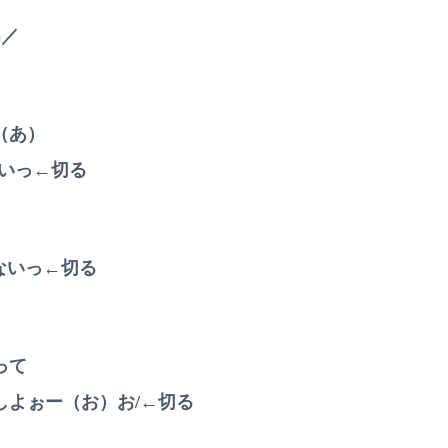
)／
（あ）
んらいっ←切る
んないっ←切る
って
しよぉー（お）お/←切る