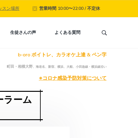
ッスン場所
営業時間 10:00〜22:00 / 不定休
生徒さんの声
よくある質問
S
e
a
b-oro ボイトレ、カラオケ上達 & ペン字
r
c
町田・相模大野
、海老名、新宿、横浜、大船、小田急線・横浜線沿い
h
t
※コロナ感染予防対策について
h
i
ーラーム
s
w
e
b
s
i
t