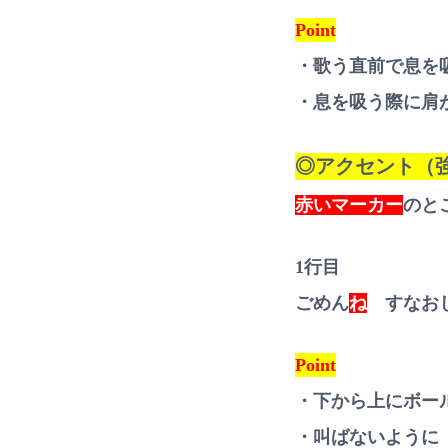
Point
・歌う直前で息を
・息を吸う際に肩
◎アクセント（
赤いマーカー
のと
1行目
ごめん
ね
すなお
Point
・下から上にボー
・叫ばないように