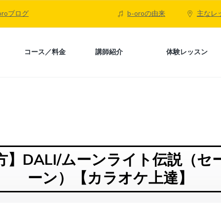
-oroブログ
b-oroの由来
主なレ
コース／料金
講師紹介
体験レッスン
方】DALI/ムーンライト伝説（セ
ーン）【カラオケ上達】