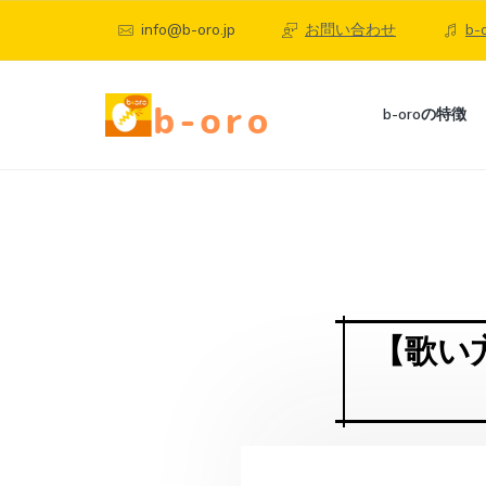
S
S
S
info@b-oro.jp
お問い合わせ
b
k
k
k
i
i
i
p
p
p
b
b-oroの特徴
-
t
t
t
o
町
o
o
o
r
田
o
p
c
f
、
自
相
宅
r
o
o
模
で
i
n
o
大
楽
野
し
m
t
t
の
く
オ
a
e
e
本
【歌い
ン
格
r
n
r
ラ
オ
ン
イ
y
t
ラ
ン
n
イ
ボ
ン
ー
a
ボ
カ