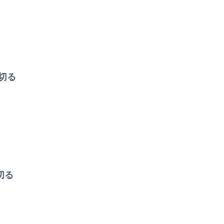
切る
切る