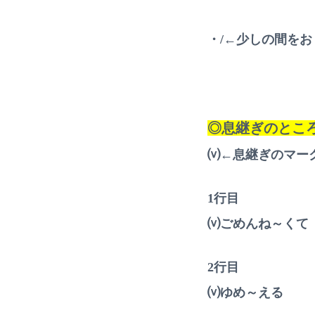
・/←少しの間を
◎息継ぎのとこ
⒱←息継ぎのマー
1行目
⒱ごめんね～くて
2行目
⒱ゆめ～える