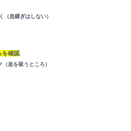
おく（息継ぎはしない）
ろを確認
ク（息を吸うところ）