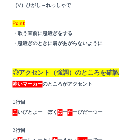
（V）ひがし～れっしゃで
Point
・歌う直前に息継ぎをする
・息継ぎのときに肩があがらないように
◎アクセント（強調）のところを確認
赤いマーカー
のところがアクセント
1行目
こ
いびとよー ぼく
は
ー
た
ーびだーつー
2行目