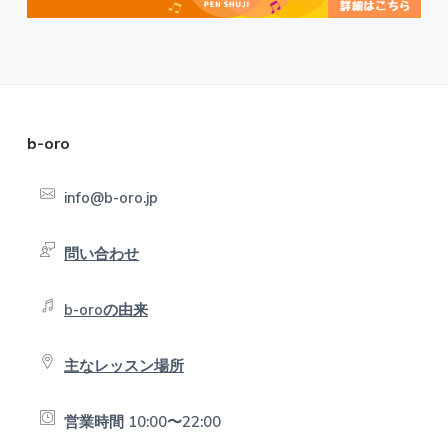
F
b-oro
o
info@b-oro.jp
o
t
問い合わせ
e
b-oroの由来
r
主なレッスン場所
営業時間 10:00〜22:00