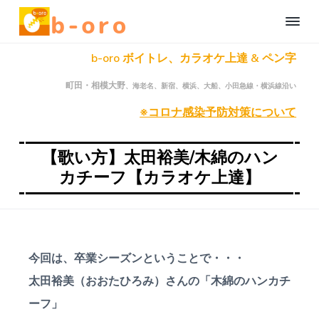
S
S
S
b
k
k
k
-
i
i
i
o
町
b-oro ボイトレ、カラオケ上達 & ペン字
r
田
p
p
p
、
o
t
t
t
相
自
町田・相模大野
、海老名、新宿、横浜、大船、小田急線・横浜線沿い
模
o
o
o
宅
大
野
で
※コロナ感染予防対策について
p
c
f
の
楽
オ
r
o
o
し
ン
く
ラ
i
n
o
【歌い方】太田裕美/木綿のハン
イ
本
m
t
t
ン
カチーフ【カラオケ上達】
格
ボ
a
e
e
オ
ー
カ
ン
r
n
r
ル
ラ
レ
y
t
イ
ッ
n
ン
ス
ン
ボ
a
今回は、卒業シーズンということで・・・
・
ー
ペ
v
カ
ン
太田裕美（おおたひろみ）さんの「木綿のハンカチ
字
ル
i
レ
ーフ」
レ
ッ
g
ッ
ス