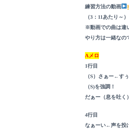
練習方法の動画
（3：11あたり～）
※動画での曲は違
やり方は一緒なので
Aメロ
1行目
（S）さぁー←す
（S)を強調！
だぁー（息を吐く
4行目
なぁーい←声を投