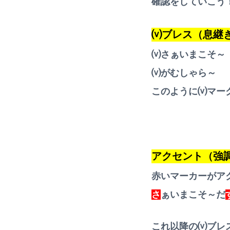
確認をしていこう
⒱ブレス（息継
⒱さぁいまこそ～
⒱がむしゃら～
このように⒱マー
アクセント（強
赤いマーカーがア
さ
ぁいまこそ～だ
これ以降の⒱ブレ