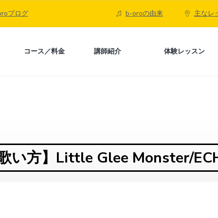
-oroブログ
b-oroの由来
主なレ
コース／料金
講師紹介
体験レッスン
歌い方】Little Glee Monster/EC