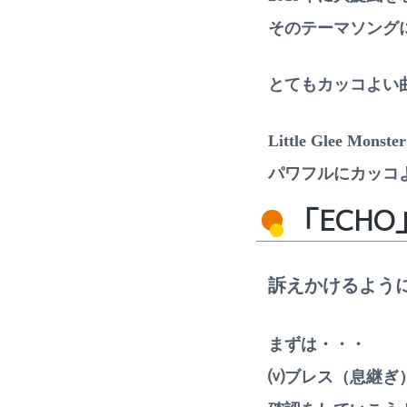
ッ
ス
そのテーマソング
ン
も
受
付
とてもカッコよい
中
Little Glee Mo
パワフルにカッコ
「ECH
訴えかけるよう
まずは・・・
⒱ブレス（息継ぎ