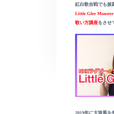
v
ー
ル
紅白歌合戦でも披
カ
レ
i
ル
ッ
Little Glee Mo
レ
g
ス
ッ
ン
a
歌い方講座
をさせ
ス
・
ン
t
ペ
♪
ン
i
対
字
面
o
レ
は
ッ
町
n
ス
田
ン
•
相
ス
模
ク
大
ー
野
ル
な
ど
無
料
体
験
レ
2019年に大旋風