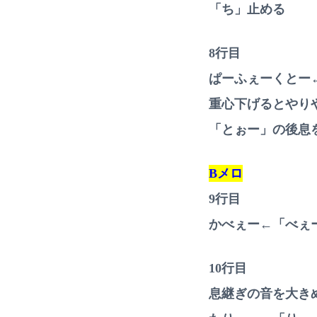
「ち」止める
8行目
ぱーふぇーくとー
重心下げるとやり
「とぉー」の後息
Bメロ
9行目
かべぇー←「べぇ
10行目
息継ぎの音を大き