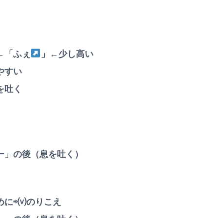
←「ふぇ
」←少し高い
やすい
を吐く
ー」の後（息を吐く）
めに⇨⒱のりこえ