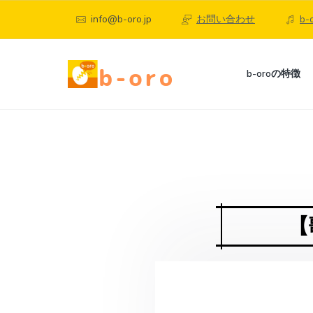
S
S
S
info@b-oro.jp
お問い合わせ
b
k
k
k
i
i
i
p
p
p
b
b-oroの特徴
-
t
t
t
o
町
o
o
o
r
田
o
p
c
f
、
自
相
宅
r
o
o
模
で
i
n
o
大
楽
野
し
m
t
t
の
く
オ
a
e
e
本
【
ン
格
r
n
r
ラ
オ
ン
イ
y
t
ラ
ン
n
イ
ボ
ン
ー
a
ボ
カ