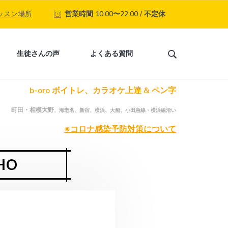
ッスン場所
営業時間 10:00〜22:00 / 不定休
生徒さんの声
よくある質問
S
e
a
b-oro ボイトレ、カラオケ上達 & ペン字
r
c
町田・相模大野
、海老名、新宿、横浜、大船、小田急線・横浜線沿い
h
t
※コロナ感染予防対策について
h
i
HO
s
w
e
b
s
i
t