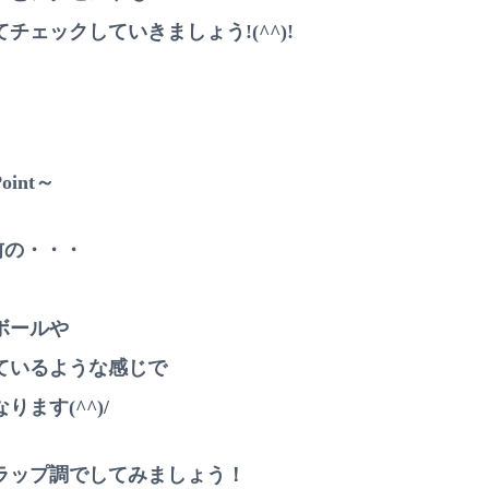
チェックしていきましょう!(^^)!
int～
前の・・・
ボールや
ているような感じで
ます(^^)/
ラップ調でしてみましょう！