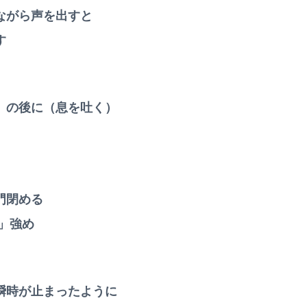
ながら声を出すと
す
」の後に（息を吐く）
門閉める
」強め
瞬時が止まったように