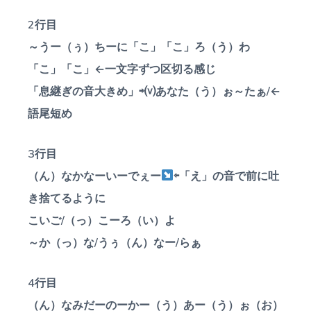
2行目
～うー（ぅ）ちーに「こ」「こ」ろ（う）わ
「こ」「こ」←一文字ずつ区切る感じ
「息継ぎの音大きめ」⇨⒱あなた（う）ぉ～たぁ/←
語尾短め
3行目
（ん）なかなーいーでぇー
⇦「え」の音で前に吐
き捨てるように
こいご/（っ）こーろ（い）よ
～か（っ）な/うぅ（ん）なー/らぁ
4行目
（ん）なみだーのーかー（う）あー（う）ぉ（お）