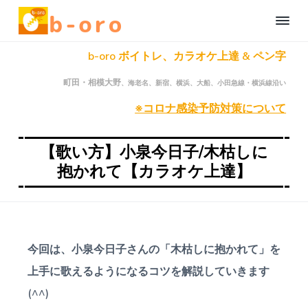
S
S
S
b
k
k
k
-
i
i
i
o
町
b-oro ボイトレ、カラオケ上達 & ペン字
r
田
p
p
p
、
o
t
t
t
相
自
町田・相模大野
、海老名、新宿、横浜、大船、小田急線・横浜線沿い
模
o
o
o
宅
大
野
で
※コロナ感染予防対策について
p
c
f
の
楽
オ
r
o
o
し
ン
く
ラ
i
n
o
【歌い方】小泉今日子/木枯しに
イ
本
m
t
t
ン
抱かれて【カラオケ上達】
格
ボ
a
e
e
オ
ー
カ
ン
r
n
r
ル
ラ
レ
y
t
イ
ッ
n
ン
ス
ン
ボ
a
今回は、
小泉今日子さんの「木枯しに抱かれて」を
・
ー
ペ
v
カ
ン
上手に歌えるようになるコツ
を解説していきます
字
ル
i
レ
(^^)
レ
ッ
g
ッ
ス