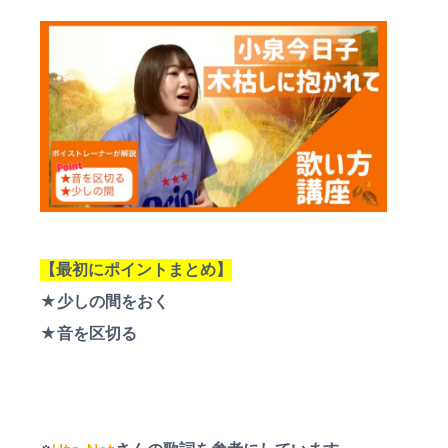
a
ス
ン
ス
ン
t
ク
♪
ー
i
対
ル
面
o
は
n
町
田
•
相
模
大
野
な
ど
【最初にポイントまとめ】
無
★少しの間をおく
料
体
★音を区切る
験
レ
ッ
ス
ン
も