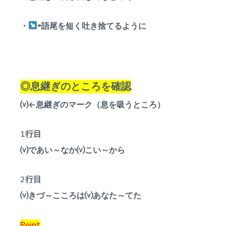
・
⇦語尾を短く吐き捨てるように
◎息継ぎのところを確認
⒱←息継ぎのマーク（息を吸うところ）
1行目
⒱であい～なか⒱こい～から
2行目
⒱きづ～こころは⒱あなた～てた
Point