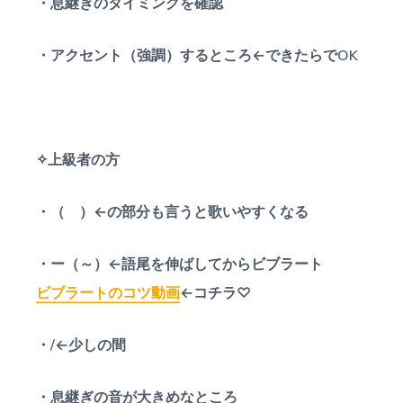
・息継ぎのタイミングを確認
・アクセント（強調）するところ←できたらでOK
✧上級者の方
・（ ）←の部分も言うと歌いやすくなる
・ー（～）←語尾を伸ばしてからビブラート
ビブラートのコツ動画
←コチラ♡
・/←少しの間
・息継ぎの音が大きめなところ