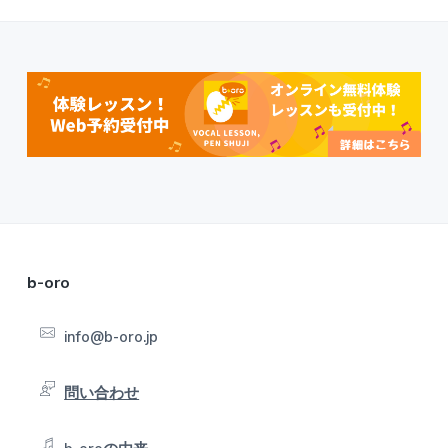
F
b-oro
o
info@b-oro.jp
o
t
問い合わせ
e