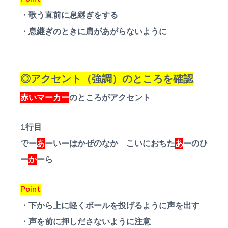
・歌う直前に息継ぎをする
・息継ぎのときに肩があがらないように
◎アクセント（強調）のところを確認
赤いマーカー
のところがアクセント
1行目
でー
あ
ーいーはかぜのなか こいにおちた
あ
ーのひ
ー
か
ーら
Point
・下から上に軽くボールを投げるように声を出す
・声を前に押しださないように注意