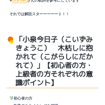
受
※
Uta-Net
さんの歌詞を参考にしています
付
中
それでは解説スターーーーート！！
「小泉今日子（こいずみ
きょうこ） 木枯しに抱
かれて（こがらしにだか
れて）」【初心者の方・
上級者の方それぞれの意
識ポイント】
初心者の方