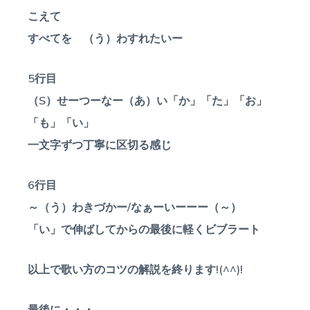
こえて
すべてを （う）わすれたいー
5行目
（S）せーつーなー（あ）い「か」「た」「お」
「も」「い」
一文字ずつ丁寧に区切る感じ
6行目
～（う）わきづかー/なぁーいーーー（～）
「い」で伸ばしてからの最後に軽くビブラート
以上で歌い方のコツの解説を終ります!(^^)!
最後に・・・