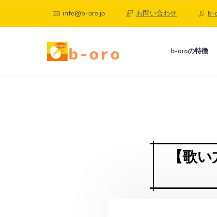
S
S
S
info@b-oro.jp
お問い合わせ
b
k
k
k
i
i
i
p
p
p
b
b-oroの特徴
-
t
t
t
o
町
o
o
o
r
田
o
p
c
f
、
自
相
宅
r
o
o
模
で
i
n
o
大
楽
野
し
m
t
t
の
く
オ
a
e
e
本
【歌い
ン
格
r
n
r
ラ
オ
ン
イ
y
t
ラ
ン
n
イ
ボ
ン
ー
a
ボ
カ