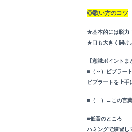
◎歌い方のコツ
★基本的には脱力
★口も大きく開け
【意識ポイントま
■（～）ビブラー
ビブラートを上手
■（ ）←この言
■低音のところ
ハミングで練習し