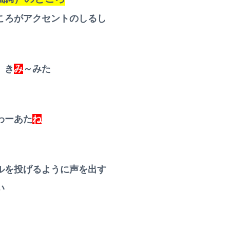
ころがアクセントのしるし
 き
み
～みた
わーあた
ね
ルを投げるように声を出す
い