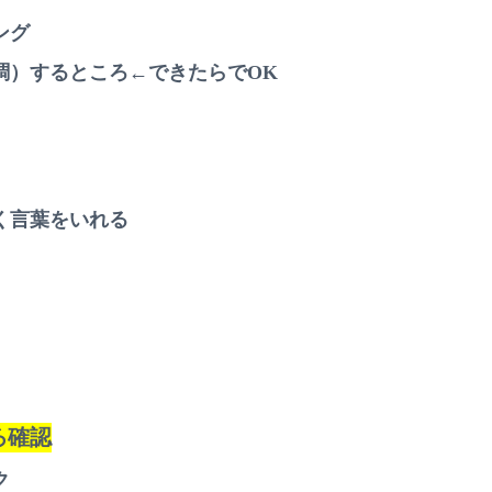
ング
調）するところ←できたらでOK
く言葉をいれる
ろ確認
ク