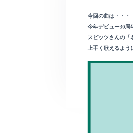
v
ー
ル
カ
レ
i
ル
ッ
レ
今回の曲は・・・
g
ス
ッ
ン
a
ス
今年デビュー30周
・
ン
t
ペ
♪
スピッツさんの「
ン
i
対
字
面
上手く歌えるよう
o
レ
は
ッ
町
n
ス
田
ン
•
相
ス
模
ク
大
ー
野
ル
な
ど
無
料
体
験
レ