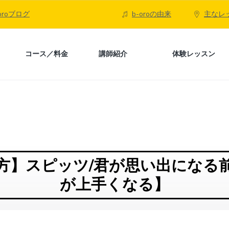
-oroブログ
b-oroの由来
主なレ
コース／料金
講師紹介
体験レッスン
方】スピッツ/君が思い出になる
が上手くなる】