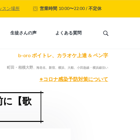
ッスン場所
営業時間 10:00〜22:00 / 不定休
生徒さんの声
よくある質問
S
e
a
b-oro ボイトレ、カラオケ上達 & ペン字
r
c
町田・相模大野
、海老名、新宿、横浜、大船、小田急線・横浜線沿い
h
t
※コロナ感染予防対策について
h
i
前に【歌
s
w
e
b
s
i
t