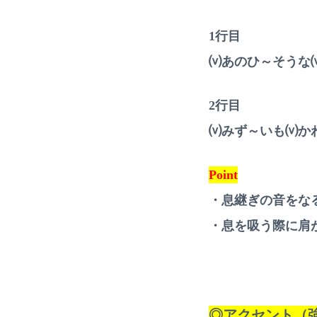
1行目
⒱あのひ～そうな
2行目
⒱みず～いも⒱か
Point
・息継ぎの音をな
・息を吸う際に肩
◎アクセント（