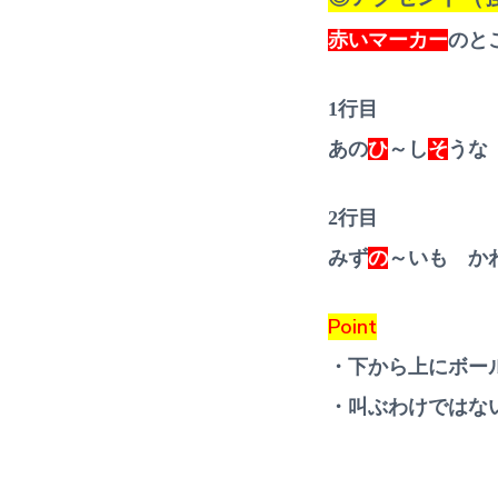
赤いマーカー
のと
1行目
あの
ひ
～し
そ
うな
2行目
みず
の
～いも か
Point
・下から上にボー
・叫ぶわけではな