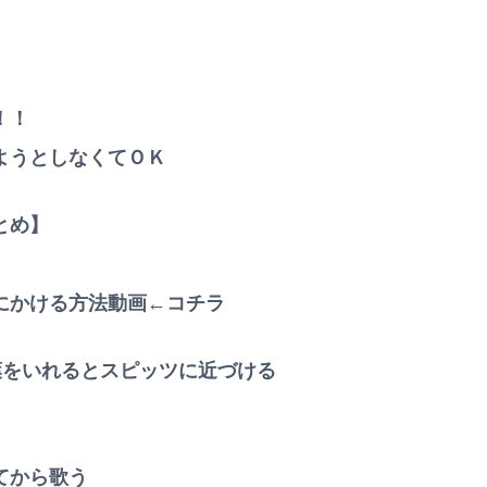
！！
ようとしなくてＯＫ
とめ】
ト
にかける方法動画←コチラ
葉をいれるとスピッツに近づける
てから歌う