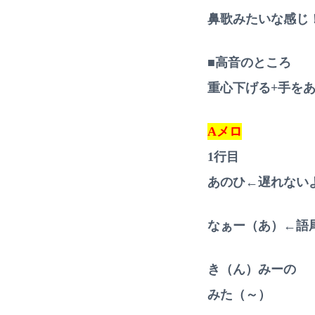
鼻歌みたいな感じ
■高音のところ
重心下げる+手を
Aメロ
1行目
あのひ←遅れない
なぁー（あ）←語
き（ん）みーの
みた（～）