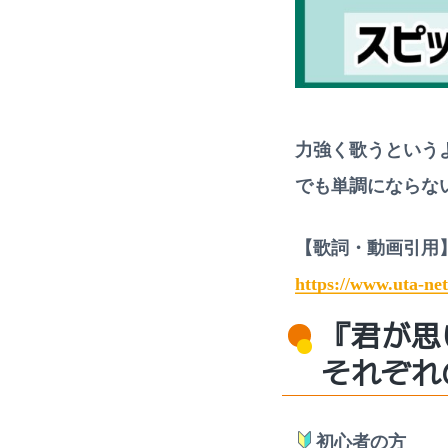
ッ
ス
ン
も
受
付
中
力強く歌うという
でも単調にならない
【歌詞・動画引用
https://www.uta-ne
『君が思
それぞれ
初心者の方