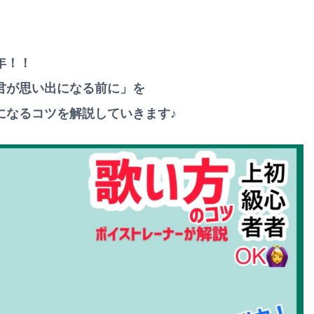
年！！
君が思い出になる前に」を
になるコツ
を解説していきます♪