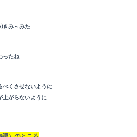
⒱きみ～みた
わったね
るべくさせないように
が上がらないように
強調）のところ