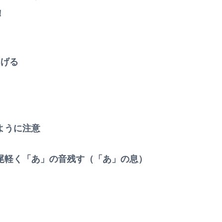
！
あげる
ように注意
尾軽く「あ」の音残す（「あ」の息）