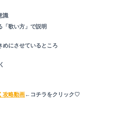
意識
る「歌い方」で説明
きめにさせているところ
く
く攻略動画
←コチラをクリック♡