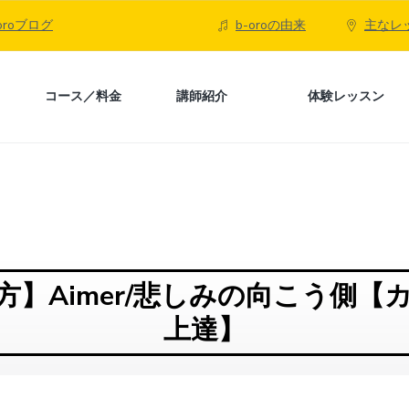
-oroブログ
b-oroの由来
主なレ
コース／料金
講師紹介
体験レッスン
方】Aimer/悲しみの向こう側【
上達】