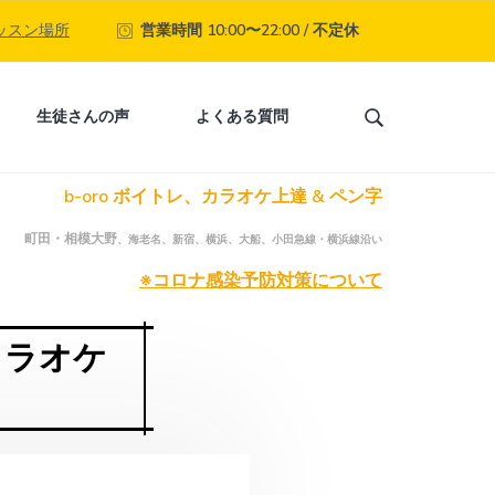
ッスン場所
営業時間 10:00〜22:00 / 不定休
生徒さんの声
よくある質問
S
e
a
b-oro ボイトレ、カラオケ上達 & ペン字
r
c
町田・相模大野
、海老名、新宿、横浜、大船、小田急線・横浜線沿い
h
t
※コロナ感染予防対策について
h
i
カラオケ
s
w
e
b
s
i
t