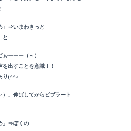
！
め」⇒いまわきっと
）と
どぉーーー（～）
声を出すことを意識！！
り(^^♪
～）」伸ばしてからビブラート
め」⇒ぼくの