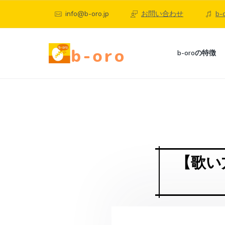
S
S
S
info@b-oro.jp
お問い合わせ
b
k
k
k
i
i
i
p
p
p
b
b-oroの特徴
-
t
t
t
o
町
o
o
o
r
田
o
p
c
f
、
自
相
宅
r
o
o
模
で
i
n
o
大
楽
野
し
m
t
t
の
く
オ
a
e
e
本
【歌い
ン
格
r
n
r
ラ
オ
ン
イ
y
t
ラ
ン
n
イ
ボ
ン
ー
a
ボ
カ