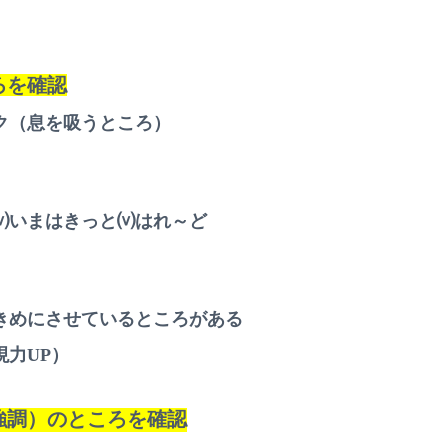
ろを確認
ク（息を吸うところ）
⒱いまはきっと⒱はれ～ど
きめにさせているところがある
現力UP）
強調）のところを確認