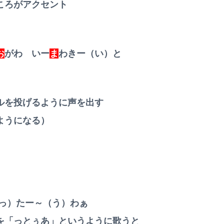
ころがアクセント
お
がわ いー
ま
わきー（い）と
ルを投げるように声を出す
ようになる）
（っ）たー～（う）わぁ
を「っとぅあ」というように歌うと