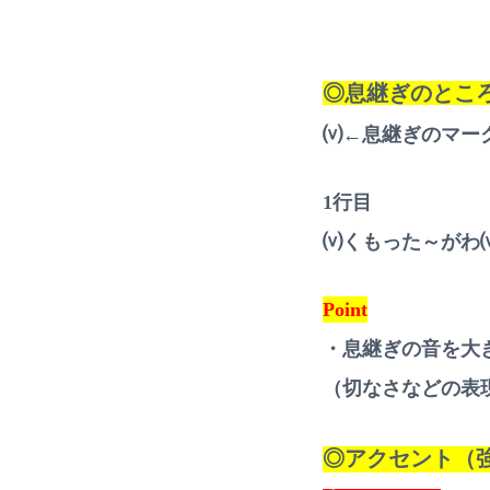
◎息継ぎのとこ
⒱←息継ぎのマー
1行目
⒱くもった～がわ
Point
・息継ぎの音を大
（切なさなどの表
◎アクセント（