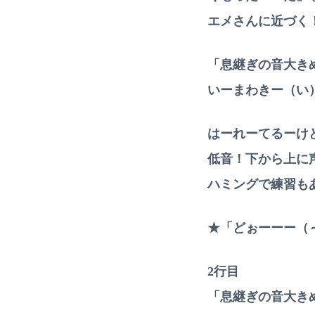
エメさんに近づく
「息継ぎの音大き
いーまわきー（い
はーれーてるーけ
低音！下から上に
ハミングで練習もあ
★「どぉーーー（
2行目
「息継ぎの音大き