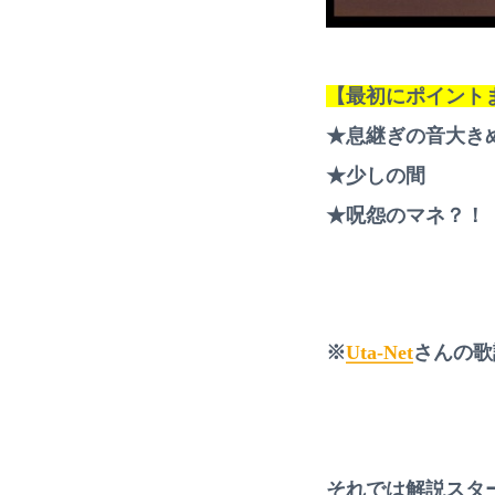
ッ
ス
ン
も
受
【最初にポイント
付
中
★息継ぎの音大き
★少しの間
★呪怨のマネ？！
※
Uta-Net
さんの歌
それでは解説スタ