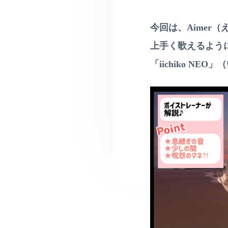
v
ー
ル
カ
レ
i
ル
ッ
レ
今回は、Aimer
g
ス
ッ
ン
a
ス
上手く歌えるよう
・
ン
t
ペ
♪
「iichiko NE
ン
i
対
字
面
o
レ
は
ッ
町
n
ス
田
ン
•
相
ス
模
ク
大
ー
野
ル
な
ど
無
料
体
験
レ