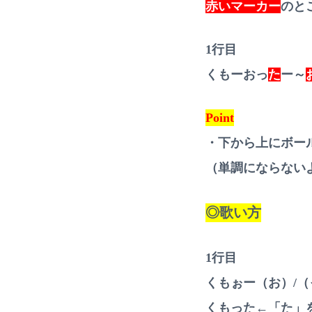
赤いマーカー
のと
1行目
くもーおっ
た
ー～
Point
・下から上にボー
（単調にならない
◎歌い方
1行目
くもぉー（お）/
くもった←「た」