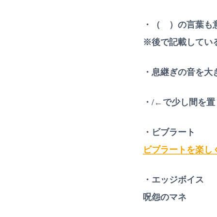
・（ ）の言葉も
※後で記載してい
・息継ぎの音を大
・/←で少し間を置
・ビブラート
ビブラートを楽し
・エッジボイス
呪怨のマネ