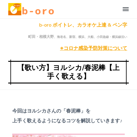
S
S
S
b
k
k
k
-
i
i
i
o
町
b-oro ボイトレ、カラオケ上達 & ペン字
r
田
p
p
p
、
o
t
t
t
相
自
町田・相模大野
、海老名、新宿、横浜、大船、小田急線・横浜線沿い
模
o
o
o
宅
大
野
で
※コロナ感染予防対策について
p
c
f
の
楽
オ
r
o
o
し
ン
く
ラ
i
n
o
【歌い方】ヨルシカ/春泥棒【上
イ
本
m
t
t
ン
手く歌える】
格
ボ
a
e
e
オ
ー
カ
ン
r
n
r
ル
ラ
レ
y
t
イ
ッ
n
ン
ス
ン
ボ
a
今回は
ヨルシカさんの「春泥棒」を
・
ー
ペ
v
カ
ン
上手く歌えるようになるコツ
を解説していきます♪
字
ル
i
レ
レ
ッ
g
ッ
ス