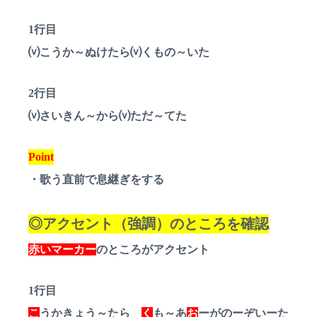
1行目
⒱こうか～ぬけたら⒱くもの～いた
2行目
⒱さいきん～から⒱ただ～てた
Point
・歌う直前で息継ぎをする
◎アクセント（強調）のところを確認
赤いマーカー
のところがアクセント
1行目
こ
うかきょう～たら
く
も～あ
お
ーがのーぞいーた