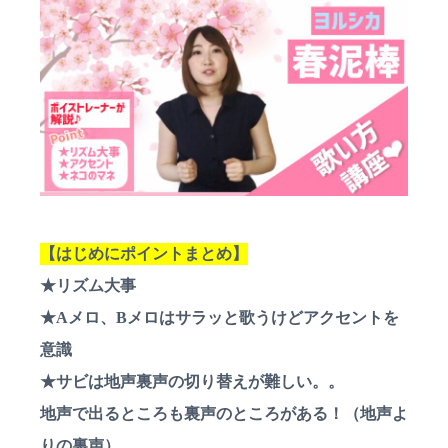
a
ス
ン
ス
ン
t
ク
♪
ー
i
対
ル
面
o
は
n
町
田
•
相
模
大
野
な
【はじめにポイントまとめ】
ど
無
★リズム大事
料
★Aメロ、Bメロはサラッと歌うけどアクセントを
体
験
意識
レ
ッ
★サビは地声裏声の切り替えが難しい。。
ス
ン
地声で出るところも裏声のところがある！（地声よ
も
りの裏声）