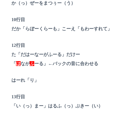
か（っ）ぜーをまつぅー（う）
10行目
だか「らぼーくらーも」こーえ「もわーすれて」
12行目
た「だはーなーがふーる」だけー
「
は
なが
ふ
ーる」←バックの音に合わせる
はーれ「り」
13行目
「い（っ）まー」はるふ（っ）ぶきー（い）