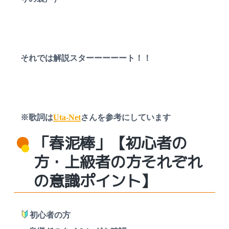
受
付
中
それでは解説スターーーーート！！
※歌詞は
Uta-Net
さんを参考にしています
「春泥棒」【初心者の
方・上級者の方それぞれ
の意識ポイント】
初心者の方