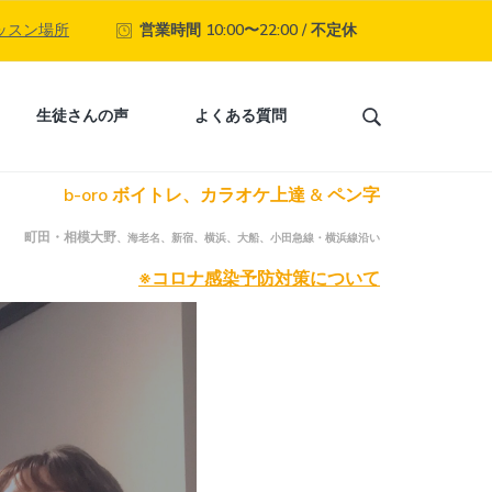
ッスン場所
営業時間 10:00〜22:00 / 不定休
生徒さんの声
よくある質問
S
e
a
b-oro ボイトレ、カラオケ上達 & ペン字
r
c
町田・相模大野
、海老名、新宿、横浜、大船、小田急線・横浜線沿い
h
t
※コロナ感染予防対策について
h
i
s
w
e
b
s
i
t