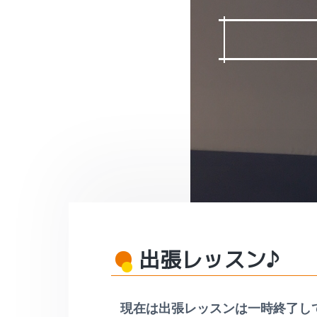
v
ー
ル
カ
レ
i
ル
ッ
レ
g
ス
ッ
ン
a
ス
・
ン
t
ペ
♪
ン
i
対
字
面
o
レ
は
ッ
町
n
ス
田
ン
•
相
ス
模
ク
大
ー
野
ル
な
ど
出張レッスン♪
無
料
体
験
レ
現在は出張レッスンは一時終了し