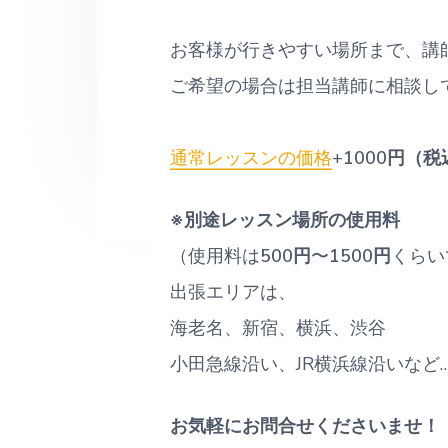
ッ
ス
ン
お客様が行きやすい場所まで、講
も
受
ご希望の場合は担当講師に相談し
付
中
通常レッスンの価格
+
1000円（税
※別途レッスン場所の使用料
（使用料は
500円
〜
1500円
くらい
出張エリアは、
海老名、新宿、横浜、渋谷
小田急線沿い、JR横浜線沿いなど
お気軽にお問合せくださいませ！