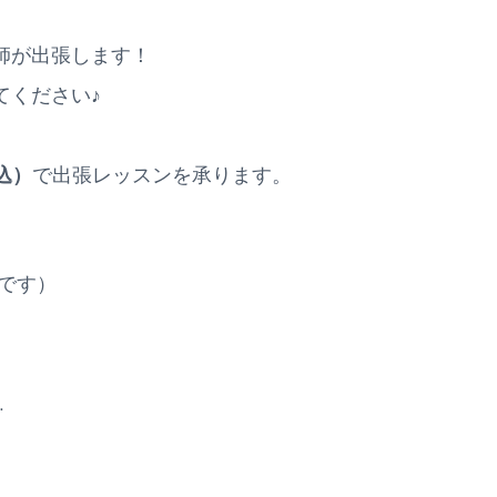
師が出張します！
てください♪
込）
で出張レッスンを承ります。
です）
…