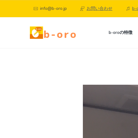
S
S
S
info@b-oro.jp
お問い合わせ
b
k
k
k
i
i
i
p
p
p
b
b-oroの特徴
-
t
t
t
o
町
o
o
o
r
田
o
p
c
f
、
自
相
宅
r
o
o
模
で
i
n
o
大
楽
野
し
m
t
t
の
く
オ
a
e
e
本
ン
格
r
n
r
ラ
オ
ン
イ
y
t
ラ
ン
n
イ
ボ
ン
ー
a
ボ
カ