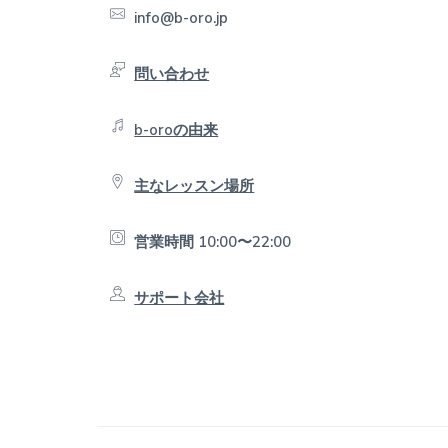
o
info@b-oro.jp
o
t
問い合わせ
e
b-oroの由来
r
主なレッスン場所
営業時間 10:00〜22:00
サポート会社