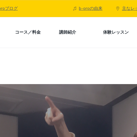
-oroブログ
b-oroの由来
主なレ
コース／料金
講師紹介
体験レッスン