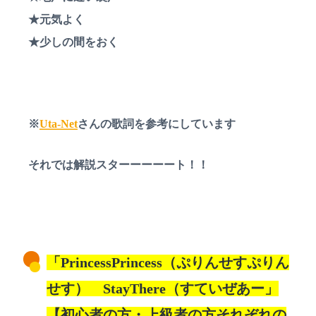
受
付
★元気よく
中
★少しの間をおく
※
Uta-Net
さんの歌詞を参考にしています
それでは解説スターーーーート！！
「PrincessPrincess（ぷりんせすぷりん
せす） StayThere（すていぜあー」
【初心者の方・上級者の方それぞれの