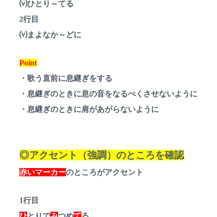
⒱ひとり～てる
2行目
⒱まよなか～どに
Point
・歌う直前に息継ぎをする
・息継ぎのときに息の音をなるべくさせないように
・息継ぎのときに肩があがらないように
◎アクセント（強調）のところを確認
赤いマーカー
のところがアクセント
1行目
ひ
とりで
み
つめ
て
る