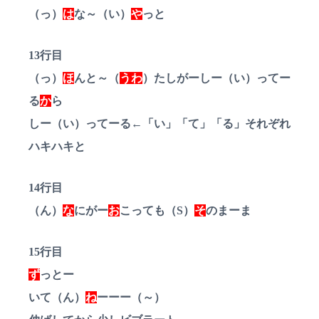
（っ）
は
な～（い）
や
っと
13行目
（っ）
ほ
んと～（
うわ
）たしがーしー（い）ってー
る
か
ら
しー（い）ってーる←「い」「て」「る」それぞれ
ハキハキと
14行目
（ん）
な
にがー
お
こっても（S）
そ
のまーま
15行目
ず
っとー
いて（ん）
ね
ーーー（～）