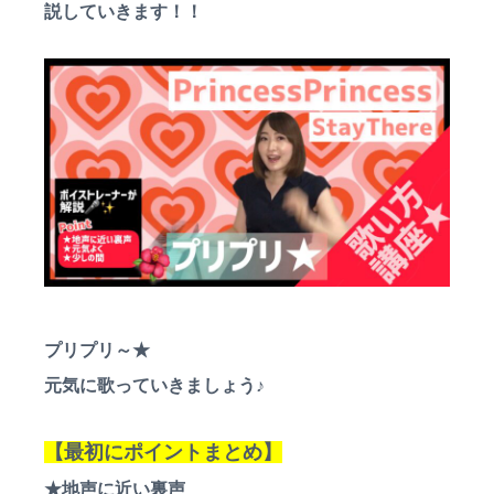
説していきます！！
a
ス
ン
ス
ン
t
ク
♪
ー
i
対
ル
面
o
は
n
町
田
•
相
模
大
野
な
ど
無
料
プリプリ～★
体
験
元気に歌っていきましょう♪
レ
ッ
ス
【最初にポイントまとめ】
ン
も
★地声に近い裏声