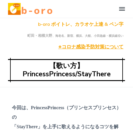
S
S
S
b
k
k
k
-
i
i
i
o
町
b-oro ボイトレ、カラオケ上達 & ペン字
r
田
p
p
p
、
o
t
t
t
相
自
町田・相模大野
、海老名、新宿、横浜、大船、小田急線・横浜線沿い
模
o
o
o
宅
大
野
で
※コロナ感染予防対策について
p
c
f
の
楽
オ
r
o
o
し
ン
く
ラ
i
n
o
【歌い方】
イ
本
m
t
t
ン
PrincessPrincess/StayThere
格
ボ
a
e
e
オ
ー
カ
ン
r
n
r
ル
ラ
レ
y
t
イ
ッ
n
ン
ス
ン
ボ
a
今回は、
PrincessPrincess（プリンセスプリンセス）
・
ー
ペ
v
カ
ン
の
字
ル
i
レ
レ
「StayThere」を上手に歌えるようになるコツ
を解
ッ
g
ッ
ス