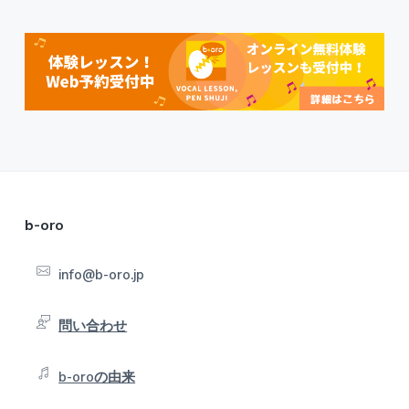
F
b-oro
o
info@b-oro.jp
o
t
問い合わせ
e
b-oroの由来
r