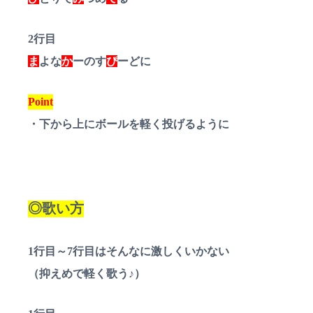
2行目
ま
よな
か
ーのす
ぴ
ーどに
Point
・下から上にボールを軽く投げるように
◎歌い方
1行目～7行目はそんなに激しくいかない
（抑えめで軽く歌う♪）