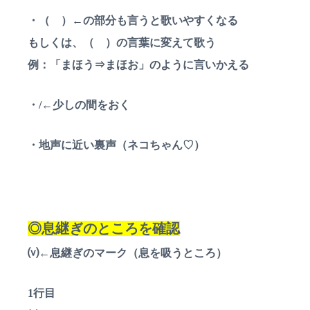
・（ ）←の部分も言うと歌いやすくなる
もしくは、（ ）の言葉に変えて歌う
例：「まほう⇒まほお」のように言いかえる
・/←少しの間をおく
・地声に近い裏声（ネコちゃん♡）
◎息継ぎのところを確認
⒱←息継ぎのマーク（息を吸うところ）
1行目